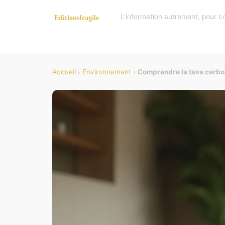
L'information autrement, pour c
Accueil
›
Environnement
›
Comprendre la taxe carbon