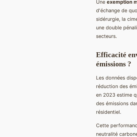
Une
exemption m
d'échange de quot
sidérurgie, la cim
une double pénali
secteurs.
Efficacité en
émissions ?
Les données disp
réduction des émi
en 2023 estime q
des émissions dan
résidentiel.
Cette performance
neutralité carbon