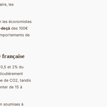
ire, les
on les économistes
-deçà
des 100€
comportements de
é française
 0,5 et 2% du
rticulièrement
nne de CO2, tandis
nter de 15 à
n soumises à