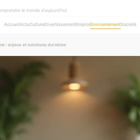
omprendre le monde d'aujourd'hui
Accueil
Actu
Culture
Divertissement
Emploi
Environnement
Société
e : enjeux et solutions durables