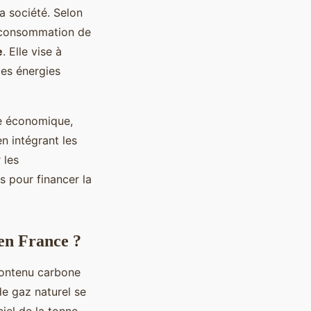
a société. Selon
la consommation de
e
. Elle vise à
es énergies
ie économique,
n intégrant les
 les
s pour financer la
 en France ?
contenu carbone
e gaz naturel se
ciel de la tonne