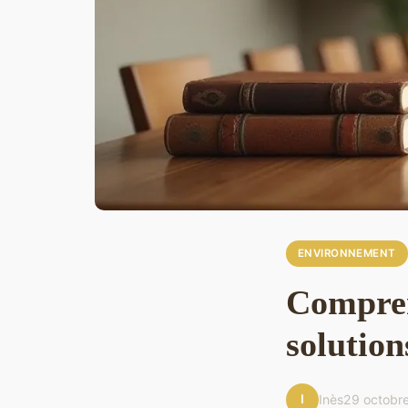
ENVIRONNEMENT
Compren
solution
I
Inès
29 octobr