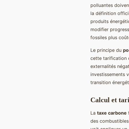
polluantes doiven
la définition offi
produits énergéti
modifier progres
fossiles plus coû
Le principe du
po
cette tarificatio
externalités négat
investissements v
transition énergé
Calcul et ta
La
taxe carbone
f
des combustibles 
voit appliquer un 