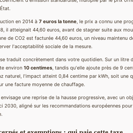
État.
duction en 2014 à
7 euros la tonne
, le prix a connu une pro
8, il atteignait 44,60 euros, avant de stagner suite aux m
onne de CO2 est facturée 44,60 euros, un niveau maintenu d
rver l'acceptabilité sociale de la mesure.
 se traduit concrètement dans votre quotidien. Sur un litre 
te environ
10 centimes
, tandis qu'elle ajoute près de 9 cen
az naturel, l'impact atteint 0,84 centime par kWh, soit une 
sur une facture moyenne de chauffage.
nvisage une reprise de la hausse progressive, avec un obj
ici 2030, aligné sur les recommandations européennes pour 
e.
ernés et exemptions : qui paie cette taxe