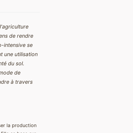
'agriculture
ens de rendre
o-intensive se
une utilisation
nté du sol.
e mode de
ndre à travers
ser la production