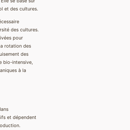
. Elle se base sur
l et des cultures.
écessaire
sité des cultures.
tivées pour
la rotation des
épuisement des
e bio-intensive,
aniques à la
dans
sifs et dépendent
roduction.