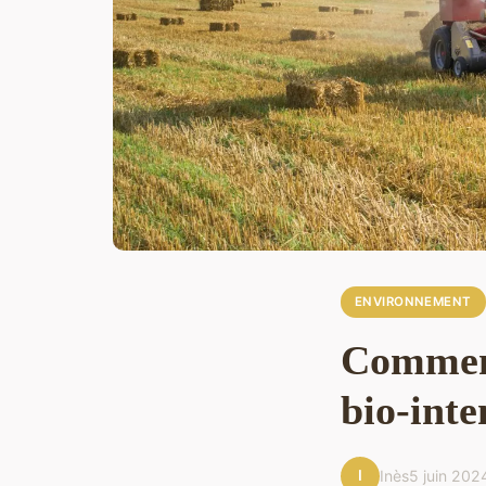
ENVIRONNEMENT
Comment
bio-inte
I
Inès
5 juin 202