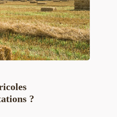
icoles
tations ?