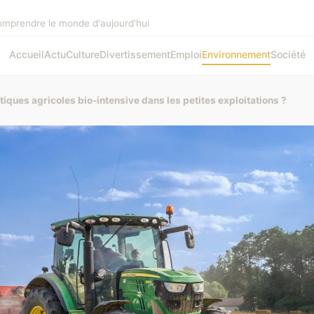
omprendre le monde d'aujourd'hui
Accueil
Actu
Culture
Divertissement
Emploi
Environnement
Société
iques agricoles bio-intensive dans les petites exploitations ?