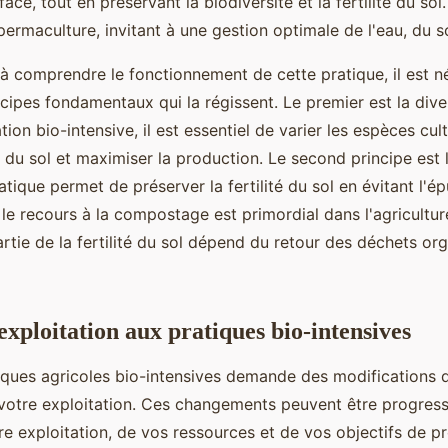
face, tout en préservant la biodiversité et la fertilité du sol
ermaculture, invitant à une gestion optimale de l'eau, du so
 comprendre le fonctionnement de cette pratique, il est n
ncipes fondamentaux qui la régissent. Le premier est la diver
ion bio-intensive, il est essentiel de varier les espèces cul
é du sol et maximiser la production. Le second principe est 
atique permet de préserver la fertilité du sol en évitant l'
 le recours à la compostage est primordial dans l'agricultur
rtie de la fertilité du sol dépend du retour des déchets org
xploitation aux pratiques bio-intensives
iques agricoles bio-intensives demande des modifications 
 votre exploitation. Ces changements peuvent être progres
tre exploitation, de vos ressources et de vos objectifs de p