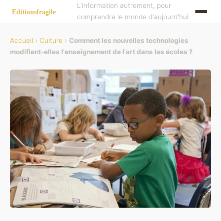
L'information autrement, pour
comprendre le monde d'aujourd'hui
Accueil
›
Culture
›
Comment les nouvelles technologies
modifient-elles l'enseignement de l'art dans les écoles ?